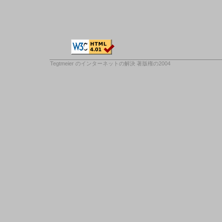
Tegtmeier のインターネットの解決
著版権の2004