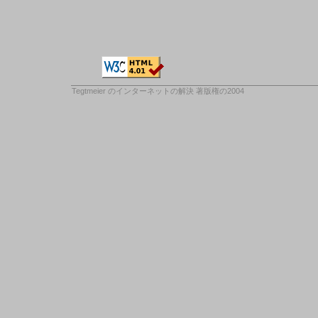
Tegtmeier のインターネットの解決
著版権の2004