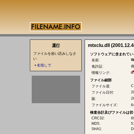
mtxclu.dll (2001.12.
運行
ファイルを拾い読みしなさ
ソフトウェアに含まれてい
い
W
名前:
•
名指しで
免許証:
情報リンク:
ファイル細部
C
ファイル道:
2
ファイル日付:
2
版:
ファイルサイズ:
6
検査合計及びファイルは切
CRC32:
6
MD5:
5
SHA1:
D