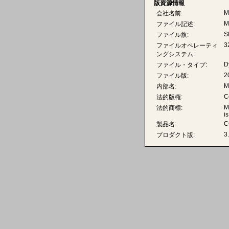
版資源情報
M
会社名前:
M
ファイル記述:
S
ファイル旗:
3
ファイルオペレーティ
ングシステム:
D
ファイル・タイプ:
2
ファイル版:
M
内部名:
C
法的版権:
M
法的商標:
i
C
製品名:
3
プロダクト版: