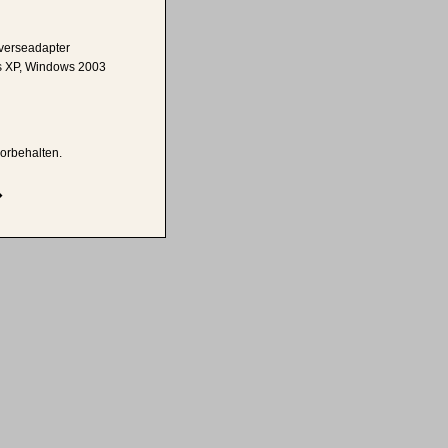
verseadapter
 XP, Windows 2003
vorbehalten.
�