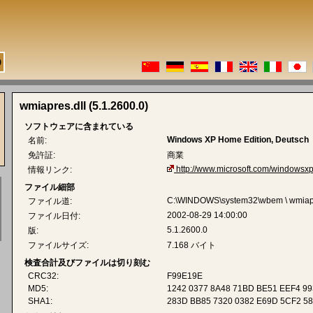
wmiapres.dll (5.1.2600.0)
ソフトウェアに含まれている
Windows XP Home Edition, Deutsch
名前:
免許証:
商業
http://www.microsoft.com/windowsxp
情報リンク:
ファイル細部
C:\WINDOWS\system32\wbem \ wmiapr
ファイル道:
2002-08-29 14:00:00
ファイル日付:
5.1.2600.0
版:
ファイルサイズ:
7.168 バイト
検査合計及びファイルは切り刻む
CRC32:
F99E19E
MD5:
1242 0377 8A48 71BD BE51 EEF4 9
SHA1:
283D BB85 7320 0382 E69D 5CF2 58