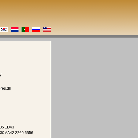
/
es.dll
935 1D43
30 AA42 2260 6556