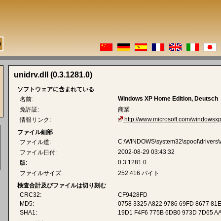
unidrv.dll (0.3.1281.0)
ソフトウェアに含まれている
Windows XP Home Edition, Deutsch
名前:
免許証:
商業
http://www.microsoft.com/windowsxp
情報リンク:
ファイル細部
C:\WINDOWS\system32\spool\drivers\w3
ファイル道:
2002-08-29 03:43:32
ファイル日付:
0.3.1281.0
版:
ファイルサイズ:
252.416 バイト
検査合計及びファイルは切り刻む
CRC32:
CF9428FD
MD5:
0758 3325 A822 9786 69FD 8677 81
SHA1:
19D1 F4F6 775B 6DB0 973D 7D65 A