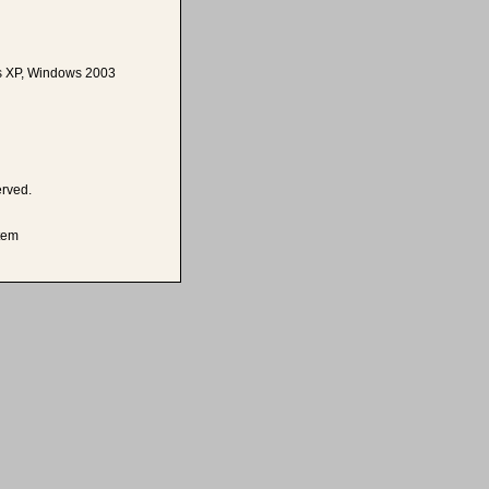
 XP, Windows 2003
erved.
tem