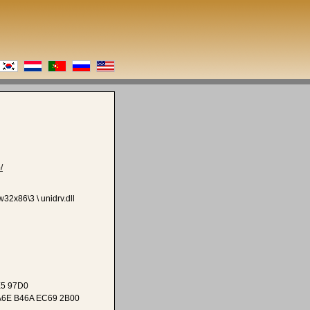
/
2x86\3 \ unidrv.dll
E5 97D0
A6E B46A EC69 2B00