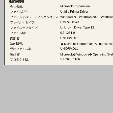
版資源情報
Microsoft Corporation
会社名前:
Unidrv Printer Driver
ファイル記述:
Windows NT, Windows 2000, Windows
ファイルオペレーティングシステム:
Device Driver
ファイル・タイプ:
Unknown Driver Type 12
ファイルサブタイプ:
0.3.1281.0
ファイル版:
UNIDRV.DLL
内部名:
法的版権:
� Microsoft Corporation. All rights res
UNIDRV.DLL
元のファイル名:
製品名:
Microsoft� Windows� Operating Sys
5.1.2600.1106
プロダクト版: