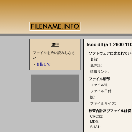
tsoc.dll (5.1.2600.11
運行
ファイルを拾い読みしなさ
ソフトウェアに含まれてい
い
名前:
•
名指しで
免許証:
情報リンク:
ファイル細部
ファイル道:
ファイル日付:
版:
ファイルサイズ:
検査合計及びファイルは切
CRC32:
MD5:
SHA1: