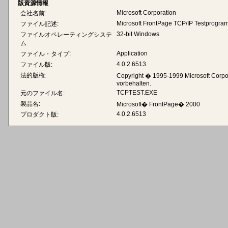
版資源情報
Microsoft Corporation
会社名前:
Microsoft FrontPage TCP/IP Testprogr
ファイル記述:
32-bit Windows
ファイルオペレーティングシステ
ム:
Application
ファイル・タイプ:
4.0.2.6513
ファイル版:
法的版権:
Copyright � 1995-1999 Microsoft Corpor
vorbehalten.
TCPTEST.EXE
元のファイル名:
製品名:
Microsoft� FrontPage� 2000
4.0.2.6513
プロダクト版: