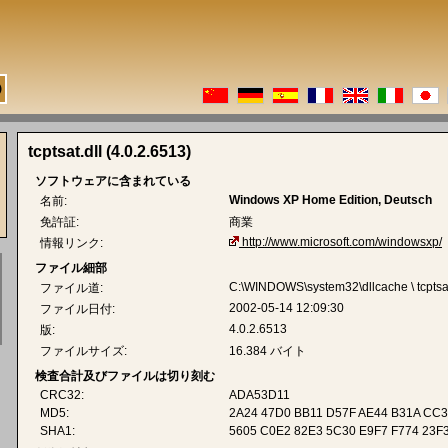
tcptsat.dll (4.0.2.6513)
ソフトウェアに含まれている
Windows XP Home Edition, Deutsch
名前:
免許証:
商業
http://www.microsoft.com/windowsxp/
情報リンク:
ファイル細部
C:\WINDOWS\system32\dllcache \ tcptsat
ファイル道:
2002-05-14 12:09:30
ファイル日付:
4.0.2.6513
版:
ファイルサイズ:
16.384 バイト
検査合計及びファイルは切り刻む
CRC32:
ADA53D11
MD5:
2A24 47D0 BB11 D57F AE44 B31A CC3
SHA1:
5605 C0E2 82E3 5C30 E9F7 F774 23F