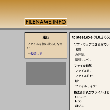
tcptest.exe (4.0.2.65
運行
ファイルを拾い読みしなさ
ソフトウェアに含まれてい
い
名前:
•
名指しで
免許証:
情報リンク:
ファイル細部
ファイル道:
ファイル日付:
版:
ファイルサイズ:
検査合計及びファイルは切
CRC32:
MD5:
SHA1: