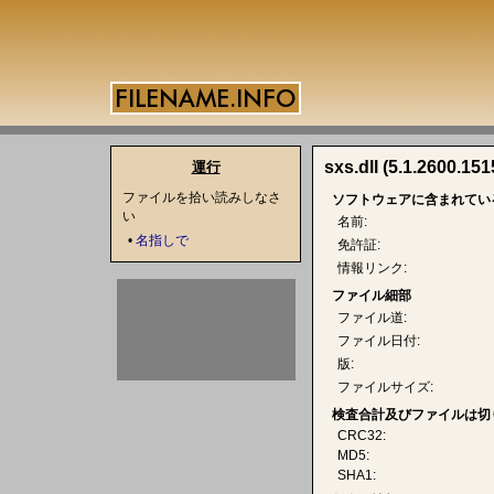
sxs.dll (5.1.2600.151
運行
ファイルを拾い読みしなさ
ソフトウェアに含まれてい
い
名前:
•
名指しで
免許証:
情報リンク:
ファイル細部
ファイル道:
ファイル日付:
版:
ファイルサイズ:
検査合計及びファイルは切
CRC32:
MD5:
SHA1: