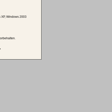
 XP, Windows 2003
vorbehalten.
�