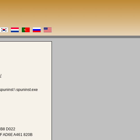
/
uninst \ spuninst.exe
0B8 D022
EF AD6E A461 820B