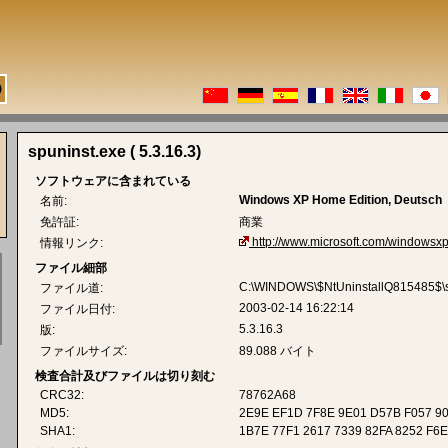
spuninst.exe ( 5.3.16.3)
ソフトウェアに含まれている
Windows XP Home Edition, Deutsch
名前:
免許証:
商業
http://www.microsoft.com/windowsxp
情報リンク:
ファイル細部
C:\WINDOWS\$NtUninstallQ815485$\sp
ファイル道:
2003-02-14 16:22:14
ファイル日付:
5.3.16.3
版:
ファイルサイズ:
89.088 バイト
検査合計及びファイルは切り刻む
CRC32:
78762A68
MD5:
2E9E EF1D 7F8E 9E01 D57B F057 9
SHA1:
1B7E 77F1 2617 7339 82FA 8252 F6