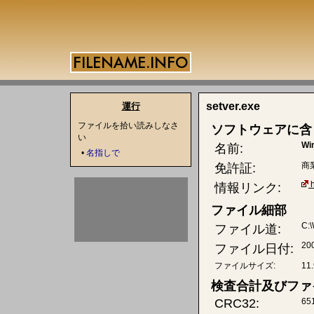
setver.exe
運行
ファイルを拾い読みしなさ
ソフトウェアに含
い
Wi
名前:
•
名指しで
商
免許証:
情報リンク:
ファイル細部
C:
ファイル道:
20
ファイル日付:
ファイルサイズ:
11
検査合計及びファ
CRC32:
65