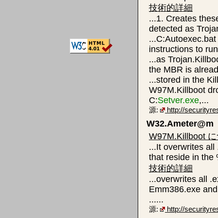
技術的詳細
...1. Creates these
detected as Trojan
...C:Autoexec.bat
instructions to ru
...as Trojan.Killb
the MBR is already
...stored in the K
W97M.Killboot dr
C:
Setver.exe
,...
源:
http://security
W32.Ameter@m
W97M.Killboot
...It overwrites a
that reside in the
技術的詳細
...overwrites all .
Emm386.exe an
......
源:
http://securit