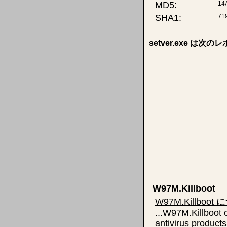
MD5:
14
SHA1:
71
setver.exe は
W97M.Killboot
W97M.Killboot
...W97M.Killboot c
antivirus products 