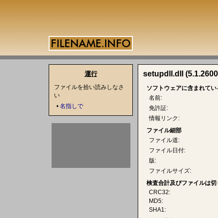
setupdll.dll (5.1.2600
運行
ファイルを拾い読みしなさ
ソフトウェアに含まれてい
い
名前:
•
名指しで
免許証:
情報リンク:
ファイル細部
ファイル道:
ファイル日付:
版:
ファイルサイズ:
検査合計及びファイルは切
CRC32:
MD5:
SHA1: