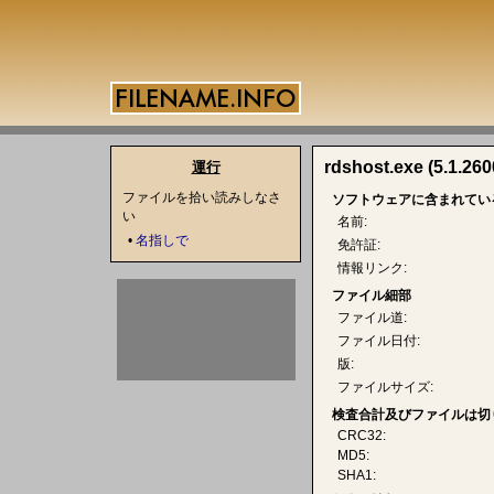
rdshost.exe (5.1.260
運行
ファイルを拾い読みしなさ
ソフトウェアに含まれてい
い
名前:
•
名指しで
免許証:
情報リンク:
ファイル細部
ファイル道:
ファイル日付:
版:
ファイルサイズ:
検査合計及びファイルは切
CRC32:
MD5:
SHA1: