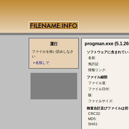
progman.exe (5.1.26
運行
ファイルを拾い読みしなさ
ソフトウェアに含まれてい
い
名前:
•
名指しで
免許証:
情報リンク:
ファイル細部
ファイル道:
ファイル日付:
版:
ファイルサイズ:
検査合計及びファイルは切
CRC32:
MD5:
SHA1: