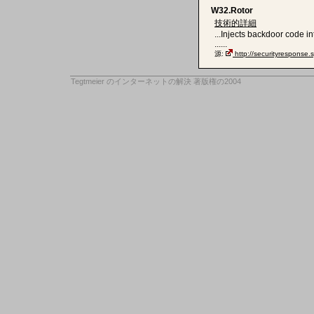
W32.Rotor
技術的詳細
...Injects backdoor code 
......
源:
http://securityresponse
Tegtmeier のインターネットの解決
著版権の2004