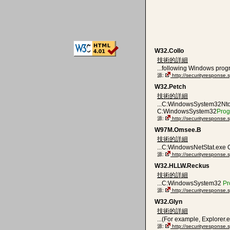
W32.Collo
技術的詳細
...following Windows pro
源:
http://securityresponse
W32.Petch
技術的詳細
...C:WindowsSystem32Nt
C:WindowsSystem32
Pro
源:
http://securityresponse
W97M.Omsee.B
技術的詳細
...C:WindowsNetStat.exe
源:
http://securityrespons
W32.HLLW.Reckus
技術的詳細
...C:WindowsSystem32
Pr
源:
http://securityresponse
W32.Glyn
技術的詳細
...(For example, Explorer.
源:
http://securityresponse