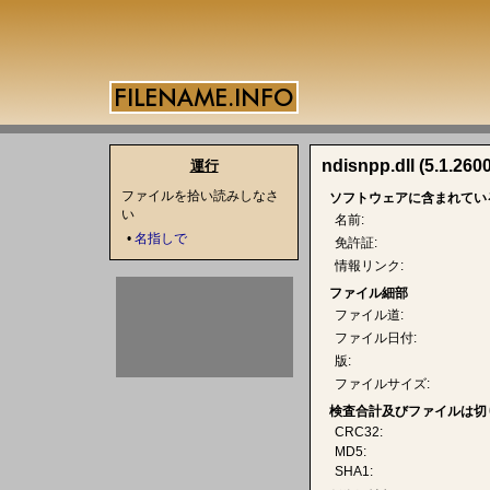
ndisnpp.dll (5.1.260
運行
ファイルを拾い読みしなさ
ソフトウェアに含まれてい
い
名前:
•
名指しで
免許証:
情報リンク:
ファイル細部
ファイル道:
ファイル日付:
版:
ファイルサイズ:
検査合計及びファイルは切
CRC32:
MD5:
SHA1: