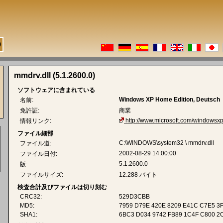
mmdrv.dll (5.1.2600.0)
ソフトウェアに含まれている
Windows XP Home Edition, Deutsch
名前:
免許証:
商業
http://www.microsoft.com/windowsxp
情報リンク:
ファイル細部
C:\WINDOWS\system32 \ mmdrv.dll
ファイル道:
2002-08-29 14:00:00
ファイル日付:
5.1.2600.0
版:
ファイルサイズ:
12.288 バイト
検査合計及びファイルは切り刻む
CRC32:
529D3CBB
MD5:
7959 D79E 420E 8209 E41C C7E5 3
SHA1:
6BC3 D034 9742 FB89 1C4F C800 2