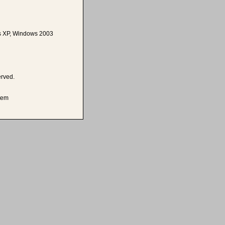
 XP, Windows 2003
erved.
tem