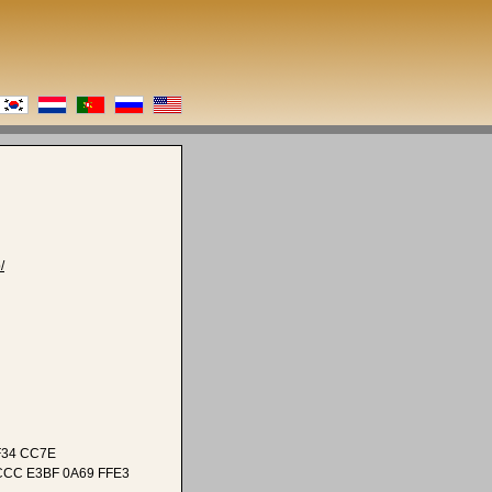
/
F34 CC7E
CCC E3BF 0A69 FFE3