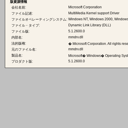
版資源情報
Microsoft Corporation
会社名前:
MultiMedia Kernel support Driver
ファイル記述:
Windows NT, Windows 2000, Windows
ファイルオペレーティングシステム:
Dynamic Link Library (DLL)
ファイル・タイプ:
5.1.2600.0
ファイル版:
mmdrv.dll
内部名:
法的版権:
� Microsoft Corporation. All rights res
mmdrv.dll
元のファイル名:
製品名:
Microsoft� Windows� Operating Sys
5.1.2600.0
プロダクト版: