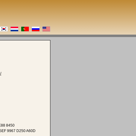
/
E88 8450
5EF 9967 D250 A60D