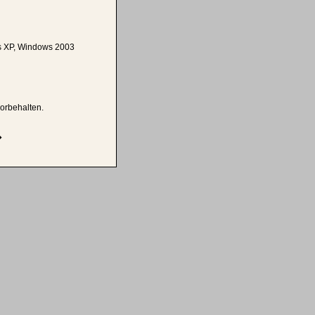
 XP, Windows 2003
vorbehalten.
�