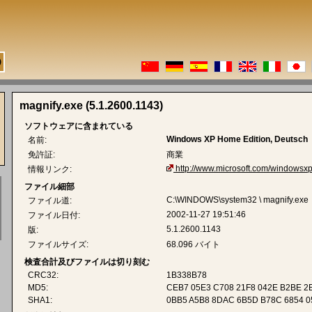
magnify.exe (5.1.2600.1143)
ソフトウェアに含まれている
Windows XP Home Edition, Deutsch
名前:
免許証:
商業
http://www.microsoft.com/windowsxp
情報リンク:
ファイル細部
C:\WINDOWS\system32 \ magnify.exe
ファイル道:
2002-11-27 19:51:46
ファイル日付:
5.1.2600.1143
版:
ファイルサイズ:
68.096 バイト
検査合計及びファイルは切り刻む
CRC32:
1B338B78
MD5:
CEB7 05E3 C708 21F8 042E B2BE 2
SHA1:
0BB5 A5B8 8DAC 6B5D B78C 6854 0