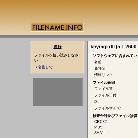
keymgr.dll (5.1.2600.
運行
ファイルを拾い読みしなさ
ソフトウェアに含まれてい
い
名前:
•
名指しで
免許証:
情報リンク:
ファイル細部
ファイル道:
ファイル日付:
版:
ファイルサイズ:
検査合計及びファイルは切
CRC32:
MD5:
SHA1: