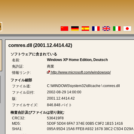
comres.dll (2001.12.4414.42)
ソフトウェアに含まれている
Windows XP Home Edition, Deutsch
名前:
免許証:
商業
http://www.microsoft.com/windowsxp/
情報リンク:
ファイル細部
C:\WINDOWS\system32\dllcache \ comres.dll
ファイル道:
2002-08-29 14:00:00
ファイル日付:
2001.12.4414.42
版:
ファイルサイズ:
846.848 バイト
検査合計及びファイルは切り刻む
CRC32:
536419F8
MD5:
5D0F 5D04 6FA7 374E 00B5 C9F2 1B15 1416
SHA1:
095A 95D4 15A6 FFE8 A932 1678 38C2 C5D4 D29A