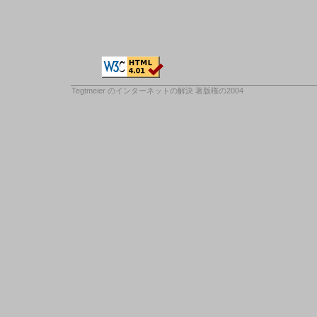
Tegtmeier のインターネットの解決
著版権の2004