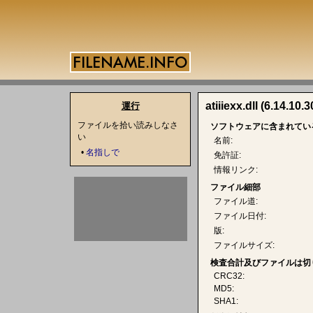
atiiiexx.dll (6.14.10.
運行
ファイルを拾い読みしなさ
ソフトウェアに含まれてい
い
名前:
•
名指しで
免許証:
情報リンク:
ファイル細部
ファイル道:
ファイル日付:
版:
ファイルサイズ:
検査合計及びファイルは切
CRC32:
MD5:
SHA1: